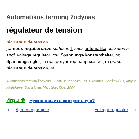
Automatikos terminų žodynas
régulateur de tension
régulateur de tension
įtampos
reguliatorius
statusas
T
sritis
automatika
atitikmenys
:
angl.
voltage regulator
vok.
Spannungs-Konstanthalter, m;
Spannungsregler, m
rus.
регулятор напряжения, m
pranc.
régulateur de tension, m
Automatikos terminų žodynas. – Vilnius: Technika
.
Vilius Antanas Geleževičius, Angelė
Kaulakienė, Stanislovas Marcinkevičius
.
2004
.
Игры ⚽
Нужно решить контрольную?
Spannungsregler
voltage regulator