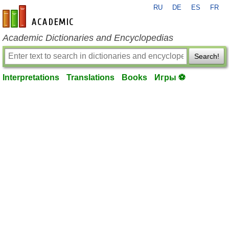
RU
DE
ES
FR
en-academic.com
Academic Dictionaries and Encyclopedias
Search!
Interpretations
Translations
Books
Игры ⚽