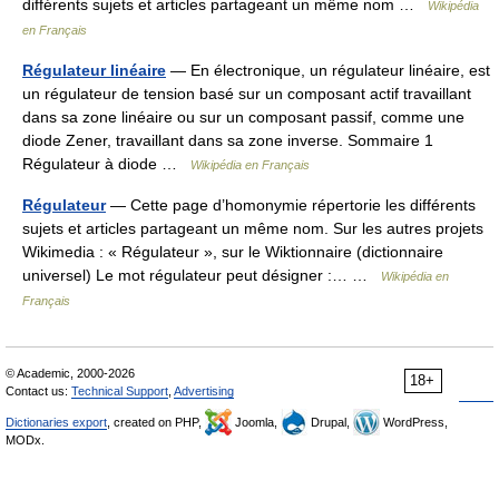
différents sujets et articles partageant un même nom …
Wikipédia
en Français
Régulateur linéaire
— En électronique, un régulateur linéaire, est
un régulateur de tension basé sur un composant actif travaillant
dans sa zone linéaire ou sur un composant passif, comme une
diode Zener, travaillant dans sa zone inverse. Sommaire 1
Régulateur à diode …
Wikipédia en Français
Régulateur
— Cette page d’homonymie répertorie les différents
sujets et articles partageant un même nom. Sur les autres projets
Wikimedia : « Régulateur », sur le Wiktionnaire (dictionnaire
universel) Le mot régulateur peut désigner :… …
Wikipédia en
Français
© Academic, 2000-2026
18+
Contact us:
Technical Support
,
Advertising
Dictionaries export
, created on PHP,
Joomla,
Drupal,
WordPress,
MODx.