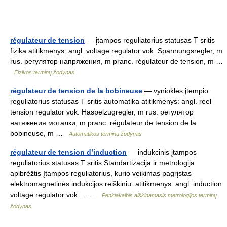
régulateur de tension
— įtampos reguliatorius statusas T sritis
fizika atitikmenys: angl. voltage regulator vok. Spannungsregler, m
rus. регулятор напряжения, m pranc. régulateur de tension, m …
Fizikos terminų žodynas
régulateur de tension de la bobineuse
— vynioklės įtempio
reguliatorius statusas T sritis automatika atitikmenys: angl. reel
tension regulator vok. Haspelzugregler, m rus. регулятор
натяжения моталки, m pranc. régulateur de tension de la
bobineuse, m …
Automatikos terminų žodynas
régulateur de tension d’induction
— indukcinis įtampos
reguliatorius statusas T sritis Standartizacija ir metrologija
apibrėžtis Įtampos reguliatorius, kurio veikimas pagrįstas
elektromagnetinės indukcijos reiškiniu. atitikmenys: angl. induction
voltage regulator vok.… …
Penkiakalbis aiškinamasis metrologijos terminų
žodynas